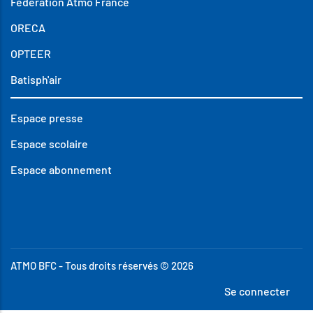
Fédération Atmo France
ORECA
OPTEER
Batisph'air
Espace presse
Espace scolaire
Espace abonnement
ATMO BFC - Tous droits réservés © 2026
Menu
Se connecter
du