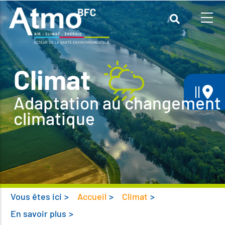
Aller
au
contenu
principal
Climat
||
Adaptation au changement
climatique
Vous êtes ici
>
Accueil
>
Climat
>
En savoir plus
>