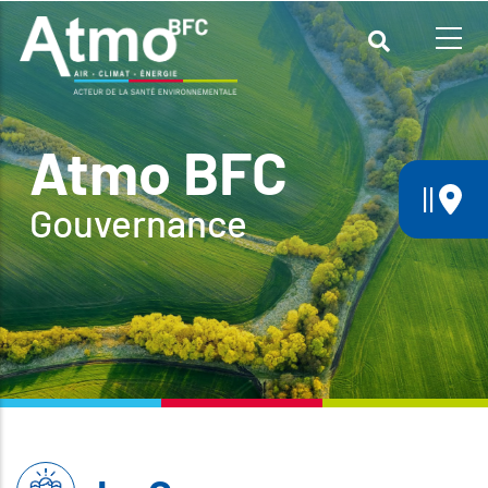
Aller
au
contenu
principal
Atmo BFC
||
Gouvernance