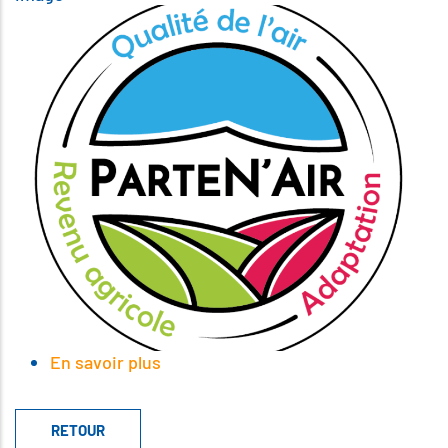
En savoir plus
sur
Logo
ParteN'Air