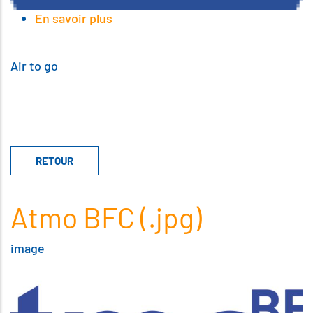
En savoir plus
sur
Air
to
go
Air to go
Atmo BFC (.jpg)
image